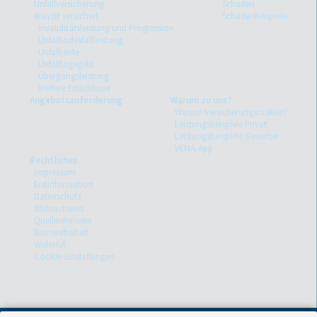
Unfallversicherung
Schaden
Was ist versichert
Schadenbeispiele
Invaliditätsleistung und Progression
Unfalltodesfallleistung
Unfallrente
Unfalltagegeld
Übergangsleistung
Weitere Einschlüsse
Angebotsanforderung
Warum zu uns?
Warum Versicherungsmakler?
Leistungsbeispiele Privat
Leistungsbeispiele Gewerbe
VEMA-App
Rechtliches
Impressum
Erstinformation
Datenschutz
Bildnachweis
Quellenhinweis
Barrierefreiheit
Widerruf
Cookie-Einstellungen