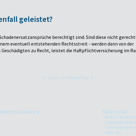
fall geleistet?
 Schadenersatzansprüche berechtigt sind. Sind diese nicht gerechtf
einem eventuell entstehenden Rechtsstreit - werden dann von der
 Geschädigten zu Recht, leistet die Haftpflichtversicherung im 
zurück zum Seitenanfang
Angebotsanforderung
Warum zu uns?
Warum Versicheru
Leistungsbeispiele 
Leistungsbeispiele
VEMA-App