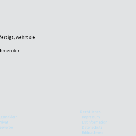
ertigt, wehrt sie
Rahmen der
Rechtliches
ngsmakler?
Impressum
Privat
Erstinformation
 Gewerbe
Datenschutz
Bildnachweis