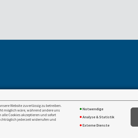
zen.de
.de
unsere Website zuverlässig zu betreiben.
Notwendige
icht möglich wäre, während andere uns
 alle Cookies akzeptieren und sofort
Analyse & Statistik
achträglich jederzeit widerrufen und
Externe Dienste
cklung, fachliche Betreuung -
VEMA Versicherungsmakler Genossenschaft eG
&
www.