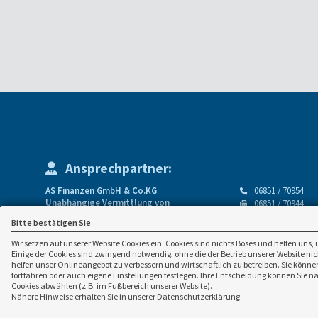
Ansprechpartner:
AS Finanzen GmbH & Co.KG
06851 / 70954
Unabhängige Vermittlung von
06851 / 70944
Finanzdienstleistungen
info(at)as-finan
Bitte bestätigen Sie
Neumarktstr. 5
www.as-finanzen
Wir setzen auf unserer Website Cookies ein. Cookies sind nichts Böses und helfen uns, 
66606 St. Wendel
Einige der Cookies sind zwingend notwendig, ohne die der Betrieb unserer Website n
helfen unser Onlineangebot zu verbessern und wirtschaftlich zu betreiben. Sie können
fortfahren oder auch eigene Einstellungen festlegen. Ihre Entscheidung können Sie n
Cookies abwählen (z.B. im Fußbereich unserer Website).
Nähere Hinweise erhalten Sie in unserer Datenschutzerklärung.
Konzeption, technische Entwi