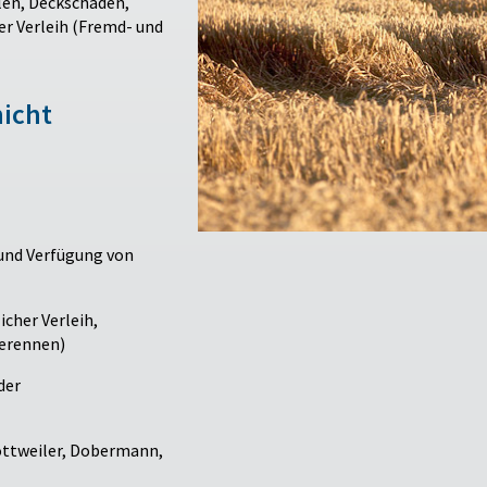
hlen, Deckschäden,
er Verleih (Fremd- und
icht
 und Verfügung von
cher Verleih,
derennen)
der
ottweiler, Dobermann,